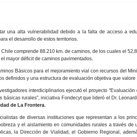
ar una alta vulnerabilidad debido a la falta de acceso a educ
ra el desarrollo de estos territorios.
 Chile comprende 88.210 km. de caminos, de los cuales el 52,8%
 el mayor déficit de caminos pavimentados.
aminos Básicos para el mejoramiento vial con recursos del Min
os definidos y una estructura de evaluación objetiva que valore 
stigadores interdiciplinarios ejecutó el proyecto “Evaluación 
 básicas rurales”, iniciativa Fondecyt que lideró el Dr. Leonar
idad de La Frontera.
alistas de diversas instituciones que representan a los principa
pobreza y el aislamiento en comunidades rurales a través de una
úblicas, la Dirección de Vialidad, el Gobierno Regional, ade