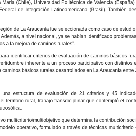
María (Chile), Universidad Politécnica de Valencia (España) 
d Federal de Integración Latinoamericana (Brasil). También de
a Región de La Araucanía fue seleccionada como caso de estudio
Además, a nivel nacional, ya se habían identificado problemas a
os a la mejora de caminos rurales".
ara identificar criterios de evaluación de caminos básicos rura
incertidumbre inherente a un proceso participativo con distinto
e caminos básicos rurales desarrollados en La Araucanía entre
ó una estructura de evaluación de 21 criterios y 45 indicad
 territorio rural, trabajo transdiciplinar que contempló el con
utrosófica.
ivo multicriterio/multiobjetivo que determina la contribución so
delo operativo, formulado a través de técnicas multicriterio -